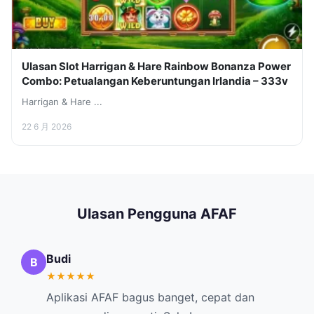
Ulasan Slot Harrigan & Hare Rainbow Bonanza Power
Combo: Petualangan Keberuntungan Irlandia – 333v
Harrigan & Hare ...
22 6 月 2026
Ulasan Pengguna AFAF
Budi
B
★
★
★
★
★
Aplikasi AFAF bagus banget, cepat dan