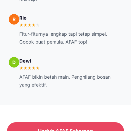
Rio
R
★
★
★
★
☆
Fitur-fiturnya lengkap tapi tetap simpel.
Cocok buat pemula. AFAF top!
Dewi
D
★
★
★
★
★
AFAF bikin betah main. Penghilang bosan
yang efektif.