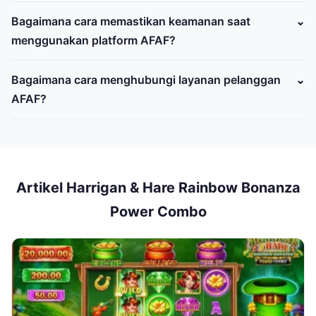
Bagaimana cara memastikan keamanan saat
menggunakan platform AFAF?
Bagaimana cara menghubungi layanan pelanggan
AFAF?
Artikel Harrigan & Hare Rainbow Bonanza
Power Combo