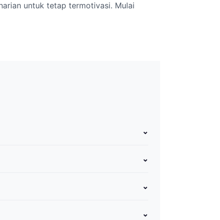
rian untuk tetap termotivasi. Mulai