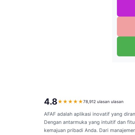
4.8
★
★
★
★
★
78,912 ulasan ulasan
AFAF adalah aplikasi inovatif yang dir
Dengan antarmuka yang intuitif dan f
kemajuan pribadi Anda. Dari manajeme