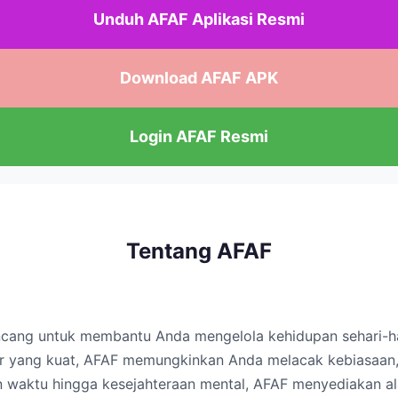
Unduh AFAF Aplikasi Resmi
Download AFAF APK
Login AFAF Resmi
Tentang AFAF
ancang untuk membantu Anda mengelola kehidupan sehari-ha
itur yang kuat, AFAF memungkinkan Anda melacak kebiasaa
n waktu hingga kesejahteraan mental, AFAF menyediakan a