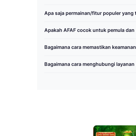
Apa saja permainan/fitur populer yang 
Apakah AFAF cocok untuk pemula dan 
Bagaimana cara memastikan keamanan
Bagaimana cara menghubungi layanan