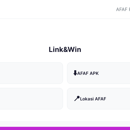
AFAF 
Link&Win
⬇️
AFAF APK
📍
Lokasi AFAF