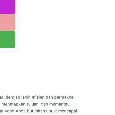
ri dengan lebih efisien dan bermakna.
n, menetapkan tujuan, dan memantau
lat yang Anda butuhkan untuk mencapai