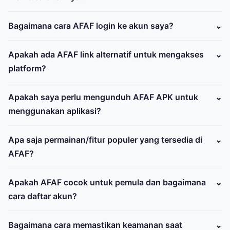
Bagaimana cara AFAF login ke akun saya?
Apakah ada AFAF link alternatif untuk mengakses
platform?
Apakah saya perlu mengunduh AFAF APK untuk
menggunakan aplikasi?
Apa saja permainan/fitur populer yang tersedia di
AFAF?
Apakah AFAF cocok untuk pemula dan bagaimana
cara daftar akun?
Bagaimana cara memastikan keamanan saat