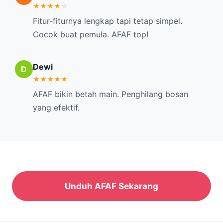
★
★
★
★
☆
Fitur-fiturnya lengkap tapi tetap simpel.
Cocok buat pemula. AFAF top!
Dewi
D
★
★
★
★
★
AFAF bikin betah main. Penghilang bosan
yang efektif.
Unduh AFAF Sekarang