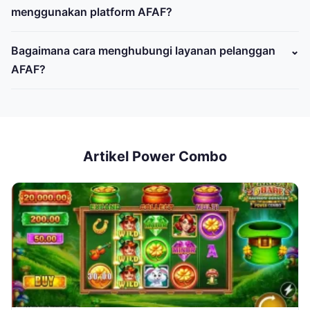
menggunakan platform AFAF?
Bagaimana cara menghubungi layanan pelanggan
AFAF?
Artikel Power Combo