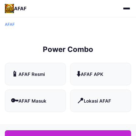
AFAF
AFAF
Power Combo
📱
⬇️
AFAF Resmi
AFAF APK
🔑
📍
AFAF Masuk
Lokasi AFAF