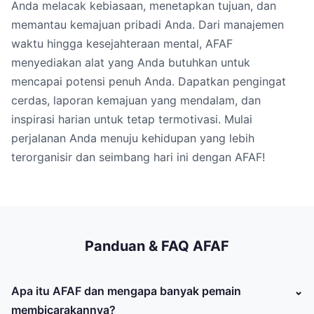
Anda melacak kebiasaan, menetapkan tujuan, dan
memantau kemajuan pribadi Anda. Dari manajemen
waktu hingga kesejahteraan mental, AFAF
menyediakan alat yang Anda butuhkan untuk
mencapai potensi penuh Anda. Dapatkan pengingat
cerdas, laporan kemajuan yang mendalam, dan
inspirasi harian untuk tetap termotivasi. Mulai
perjalanan Anda menuju kehidupan yang lebih
terorganisir dan seimbang hari ini dengan AFAF!
Panduan & FAQ AFAF
Apa itu AFAF dan mengapa banyak pemain
membicarakannya?