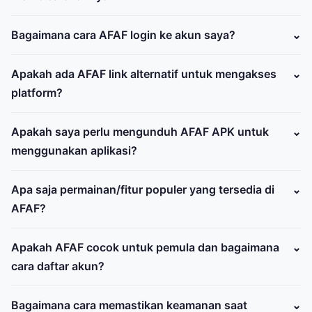
Bagaimana cara AFAF login ke akun saya?
Apakah ada AFAF link alternatif untuk mengakses
platform?
Apakah saya perlu mengunduh AFAF APK untuk
menggunakan aplikasi?
Apa saja permainan/fitur populer yang tersedia di
AFAF?
Apakah AFAF cocok untuk pemula dan bagaimana
cara daftar akun?
Bagaimana cara memastikan keamanan saat