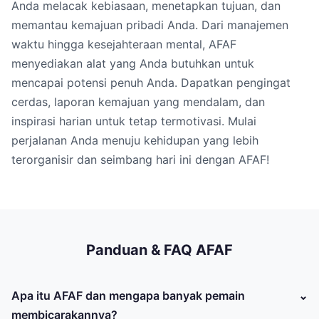
Anda melacak kebiasaan, menetapkan tujuan, dan
memantau kemajuan pribadi Anda. Dari manajemen
waktu hingga kesejahteraan mental, AFAF
menyediakan alat yang Anda butuhkan untuk
mencapai potensi penuh Anda. Dapatkan pengingat
cerdas, laporan kemajuan yang mendalam, dan
inspirasi harian untuk tetap termotivasi. Mulai
perjalanan Anda menuju kehidupan yang lebih
terorganisir dan seimbang hari ini dengan AFAF!
Panduan & FAQ AFAF
Apa itu AFAF dan mengapa banyak pemain
membicarakannya?