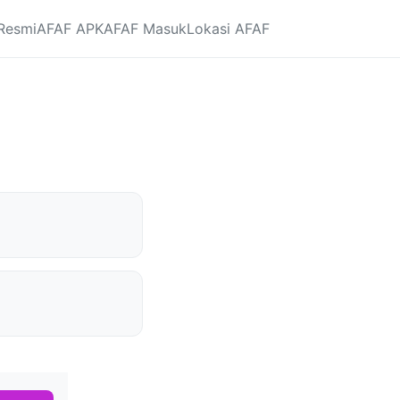
Resmi
AFAF APK
AFAF Masuk
Lokasi AFAF