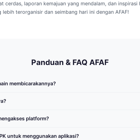
 cerdas, laporan kemajuan yang mendalam, dan inspirasi ha
lebih terorganisir dan seimbang hari ini dengan AFAF!
Panduan & FAQ AFAF
main membicarakannya?
ya?
 mengakses platform?
PK untuk menggunakan aplikasi?