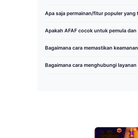
Apa saja permainan/fitur populer yang 
Apakah AFAF cocok untuk pemula dan 
Bagaimana cara memastikan keamanan
Bagaimana cara menghubungi layanan