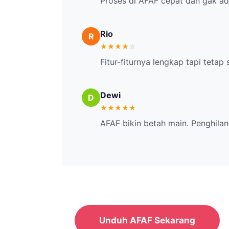
Proses di AFAF cepat dan gak ad
Rio
R
★
★
★
★
☆
Fitur-fiturnya lengkap tapi teta
Dewi
D
★
★
★
★
★
AFAF bikin betah main. Penghilan
Unduh AFAF Sekarang