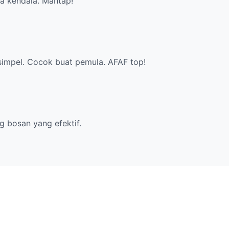
a kendala. Mantap!
p simpel. Cocok buat pemula. AFAF top!
g bosan yang efektif.