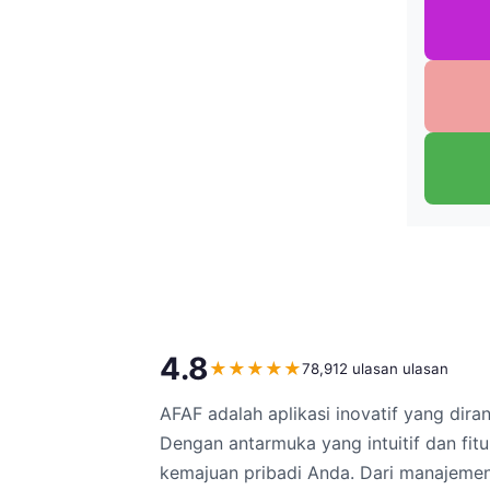
4.8
★
★
★
★
★
78,912 ulasan ulasan
AFAF adalah aplikasi inovatif yang dir
Dengan antarmuka yang intuitif dan f
kemajuan pribadi Anda. Dari manajeme