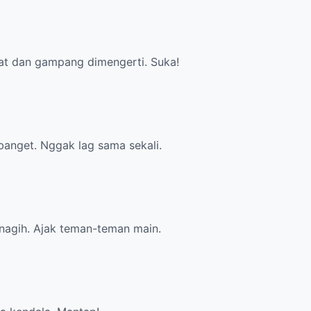
at dan gampang dimengerti. Suka!
banget. Nggak lag sama sekali.
 nagih. Ajak teman-teman main.