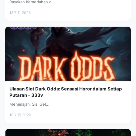
Rayakan Kemeriahan d...
18 7 月 2026
Ulasan Slot Dark Odds: Sensasi Horor dalam Setiap
Putaran – 333v
Menjelajahi Sisi Gel...
10 7 月 2026