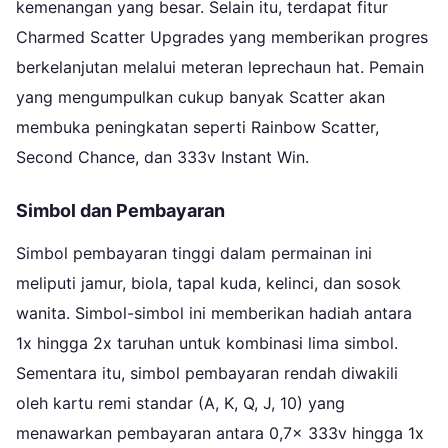
kemenangan yang besar. Selain itu, terdapat fitur
Charmed Scatter Upgrades yang memberikan progres
berkelanjutan melalui meteran leprechaun hat. Pemain
yang mengumpulkan cukup banyak Scatter akan
membuka peningkatan seperti Rainbow Scatter,
Second Chance, dan 333v Instant Win.
Simbol dan Pembayaran
Simbol pembayaran tinggi dalam permainan ini
meliputi jamur, biola, tapal kuda, kelinci, dan sosok
wanita. Simbol-simbol ini memberikan hadiah antara
1x hingga 2x taruhan untuk kombinasi lima simbol.
Sementara itu, simbol pembayaran rendah diwakili
oleh kartu remi standar (A, K, Q, J, 10) yang
menawarkan pembayaran antara 0,7x 333v hingga 1x