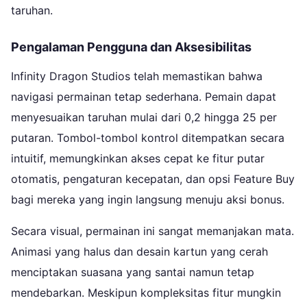
taruhan.
Pengalaman Pengguna dan Aksesibilitas
Infinity Dragon Studios telah memastikan bahwa
navigasi permainan tetap sederhana. Pemain dapat
menyesuaikan taruhan mulai dari 0,2 hingga 25 per
putaran. Tombol-tombol kontrol ditempatkan secara
intuitif, memungkinkan akses cepat ke fitur putar
otomatis, pengaturan kecepatan, dan opsi Feature Buy
bagi mereka yang ingin langsung menuju aksi bonus.
Secara visual, permainan ini sangat memanjakan mata.
Animasi yang halus dan desain kartun yang cerah
menciptakan suasana yang santai namun tetap
mendebarkan. Meskipun kompleksitas fitur mungkin