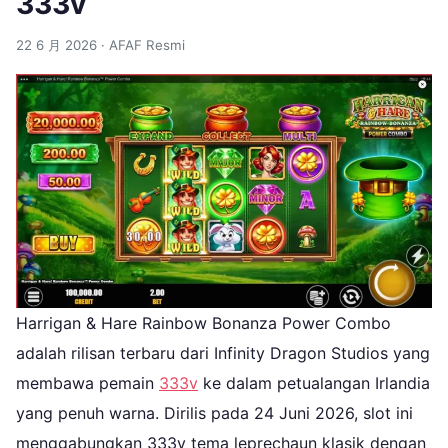
333v
22 6 月 2026
· AFAF Resmi
Harrigan & Hare Rainbow Bonanza Power Combo
adalah rilisan terbaru dari Infinity Dragon Studios yang
membawa pemain
333v
ke dalam petualangan Irlandia
yang penuh warna. Dirilis pada 24 Juni 2026, slot ini
menggabungkan 333v tema leprechaun klasik dengan