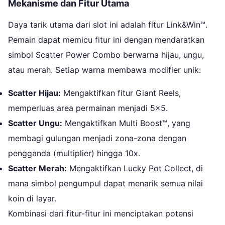
Mekanisme dan Fitur Utama
Daya tarik utama dari slot ini adalah fitur Link&Win™.
Pemain dapat memicu fitur ini dengan mendaratkan
simbol Scatter Power Combo berwarna hijau, ungu,
atau merah. Setiap warna membawa modifier unik:
Scatter Hijau:
Mengaktifkan fitur Giant Reels,
memperluas area permainan menjadi 5×5.
Scatter Ungu:
Mengaktifkan Multi Boost™, yang
membagi gulungan menjadi zona-zona dengan
pengganda (multiplier) hingga 10x.
Scatter Merah:
Mengaktifkan Lucky Pot Collect, di
mana simbol pengumpul dapat menarik semua nilai
koin di layar.
Kombinasi dari fitur-fitur ini menciptakan potensi