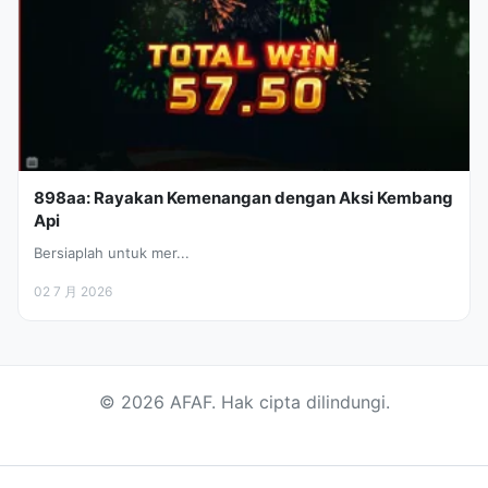
898aa: Rayakan Kemenangan dengan Aksi Kembang
Api
Bersiaplah untuk mer...
02 7 月 2026
© 2026 AFAF. Hak cipta dilindungi.