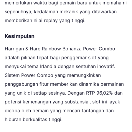
memerlukan waktu bagi pemain baru untuk memahami
sepenuhnya, kedalaman mekanik yang ditawarkan
memberikan nilai replay yang tinggi.
Kesimpulan
Harrigan & Hare Rainbow Bonanza Power Combo
adalah pilihan tepat bagi penggemar slot yang
menyukai tema Irlandia dengan sentuhan inovatif.
Sistem Power Combo yang memungkinkan
penggabungan fitur memberikan dinamika permainan
yang unik di setiap sesinya. Dengan RTP 96,02% dan
potensi kemenangan yang substansial, slot ini layak
dicoba oleh pemain yang mencari tantangan dan
hiburan berkualitas tinggi.