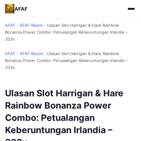
AFAF
AFAF
›
AFAF Resmi
›
Ulasan Slot Harrigan & Hare Rainbow
Bonanza Power Combo: Petualangan Keberuntungan Irlandia –
333v
AFAF
›
AFAF Resmi
›
Ulasan Slot Harrigan & Hare Rainbow
Bonanza Power Combo: Petualangan Keberuntungan Irlandia –
333v
Ulasan Slot Harrigan & Hare
Rainbow Bonanza Power
Combo: Petualangan
Keberuntungan Irlandia –