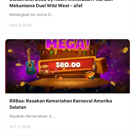
Mekanisme Duel Wild West – afaf
Melangkah ke dunia D...
04 8 月 2026
898aa: Rasakan Kemeriahan Karnaval Amerika
Selatan
Rayakan Kemeriahan d...
18 7 月 2026