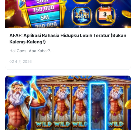
AFAF: Aplikasi Rahasia Hidupku Lebih Teratur (Bukan
Kaleng-Kaleng!)
Hai Gaes, Apa Kabar?...
02 4 月 2026