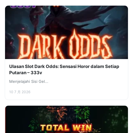
Ulasan Slot Dark Odds: Sensasi Horor dalam Setiap
Putaran – 333v
Menjelajahi Sisi Gel...
10 7 月 2026