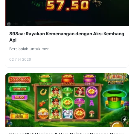
898aa: Rayakan Kemenangan dengan Aksi Kembang
Api
Bersiaplah untuk mer...
02 7 月 2026