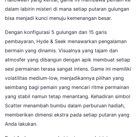
dalam labirin misteri di mana setiap putaran gulungan
bisa menjadi kunci menuju kemenangan besar.
Dengan konfigurasi 5 gulungan dan 15 garis
pembayaran, Hyde & Seek menawarkan pengalaman
bermain yang dinamis. Visualnya yang tajam dan
atmosfer yang dibangun dengan apik membuat setiap
sesi permainan terasa sangat intens. Game ini memiliki
volatilitas medium-low, menjadikannya pilihan yang
seimbang bagi pemain yang mencari ritme permainan
yang stabil namun tetap menantang. Kehadiran simbol
Scatter menambah bumbu dalam perburuan hadiah,
memberikan dimensi ekstra pada setiap putaran yang
Anda lakukan.