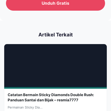
Unduh Gratis
Artikel Terkait
Catatan Bermain Sticky Diamonds Double Rush:
Panduan Santai dan Bijak – resmia7777
Permainan Sticky Dia...