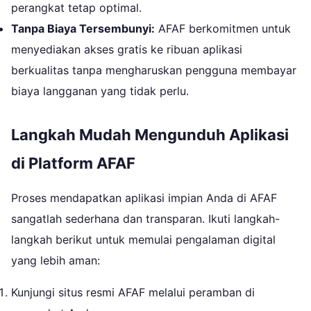
perangkat tetap optimal.
Tanpa Biaya Tersembunyi:
AFAF berkomitmen untuk
menyediakan akses gratis ke ribuan aplikasi
berkualitas tanpa mengharuskan pengguna membayar
biaya langganan yang tidak perlu.
Langkah Mudah Mengunduh Aplikasi
di Platform AFAF
Proses mendapatkan aplikasi impian Anda di AFAF
sangatlah sederhana dan transparan. Ikuti langkah-
langkah berikut untuk memulai pengalaman digital
yang lebih aman:
Kunjungi situs resmi AFAF melalui peramban di