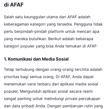
di AFAF
Salah satu keunggulan utama dari AFAF adalah
keberagaman kategori yang tersedia. Pengguna tidak
perlu berpindah-pindah platform untuk mencari apa
yang mereka butuhkan. Berikut adalah beberapa
kategori populer yang bisa Anda temukan di AFAF:
1. Komunikasi dan Media Sosial
Tetap terhubung dengan orang-orang tercinta adalah
prioritas bagi semua orang. Di AFAF, Anda dapat
menemukan versi terbaru dari aplikasi media sosial
populer. Mengunduh aplikasi sosial secara resmi
sangat penting untuk melindungi privasi percakapan
dan data pribadi Anda. Dengan pembaruan rutin yang