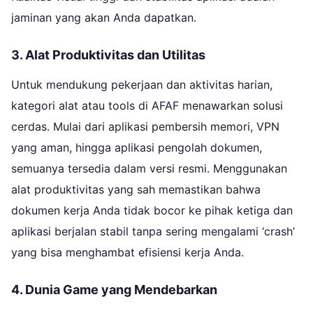
jaminan yang akan Anda dapatkan.
3. Alat Produktivitas dan Utilitas
Untuk mendukung pekerjaan dan aktivitas harian,
kategori alat atau tools di AFAF menawarkan solusi
cerdas. Mulai dari aplikasi pembersih memori, VPN
yang aman, hingga aplikasi pengolah dokumen,
semuanya tersedia dalam versi resmi. Menggunakan
alat produktivitas yang sah memastikan bahwa
dokumen kerja Anda tidak bocor ke pihak ketiga dan
aplikasi berjalan stabil tanpa sering mengalami ‘crash’
yang bisa menghambat efisiensi kerja Anda.
4. Dunia Game yang Mendebarkan