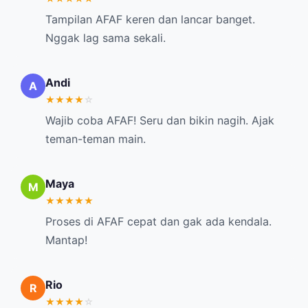
Tampilan AFAF keren dan lancar banget.
Nggak lag sama sekali.
Andi
A
★
★
★
★
☆
Wajib coba AFAF! Seru dan bikin nagih. Ajak
teman-teman main.
Maya
M
★
★
★
★
★
Proses di AFAF cepat dan gak ada kendala.
Mantap!
Rio
R
★
★
★
★
☆