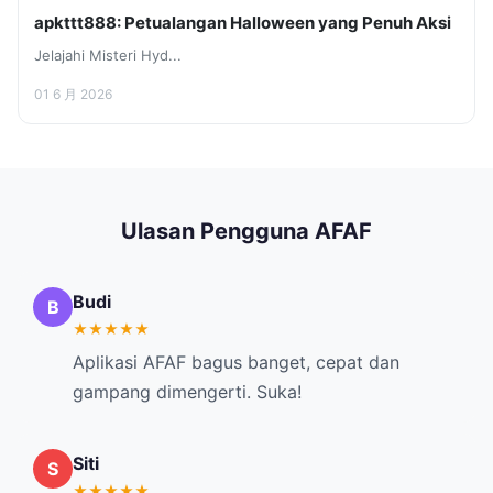
apkttt888: Petualangan Halloween yang Penuh Aksi
Jelajahi Misteri Hyd...
01 6 月 2026
Ulasan Pengguna AFAF
Budi
B
★
★
★
★
★
Aplikasi AFAF bagus banget, cepat dan
gampang dimengerti. Suka!
Siti
S
★
★
★
★
★