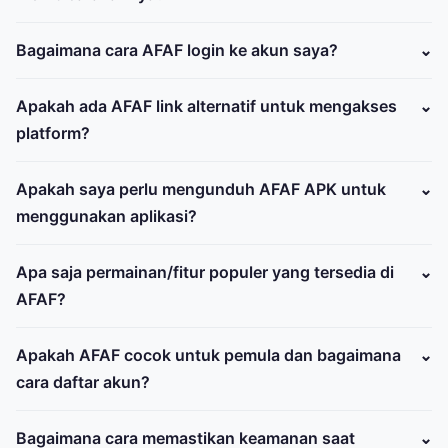
Bagaimana cara AFAF login ke akun saya?
Apakah ada AFAF link alternatif untuk mengakses
platform?
Apakah saya perlu mengunduh AFAF APK untuk
menggunakan aplikasi?
Apa saja permainan/fitur populer yang tersedia di
AFAF?
Apakah AFAF cocok untuk pemula dan bagaimana
cara daftar akun?
Bagaimana cara memastikan keamanan saat