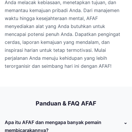
Anda melacak kebiasaan, menetapkan tujuan, dan
memantau kemajuan pribadi Anda. Dari manajemen
waktu hingga kesejahteraan mental, AFAF
menyediakan alat yang Anda butuhkan untuk
mencapai potensi penuh Anda. Dapatkan pengingat
cerdas, laporan kemajuan yang mendalam, dan
inspirasi harian untuk tetap termotivasi. Mulai
perjalanan Anda menuju kehidupan yang lebih
terorganisir dan seimbang hari ini dengan AFAF!
Panduan & FAQ AFAF
Apa itu AFAF dan mengapa banyak pemain
membicarakannya?