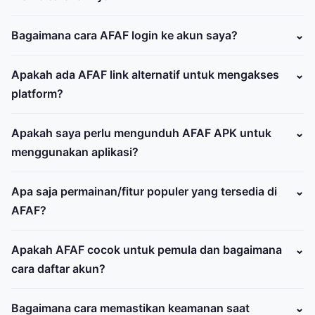
Bagaimana cara AFAF login ke akun saya?
Apakah ada AFAF link alternatif untuk mengakses
platform?
Apakah saya perlu mengunduh AFAF APK untuk
menggunakan aplikasi?
Apa saja permainan/fitur populer yang tersedia di
AFAF?
Apakah AFAF cocok untuk pemula dan bagaimana
cara daftar akun?
Bagaimana cara memastikan keamanan saat