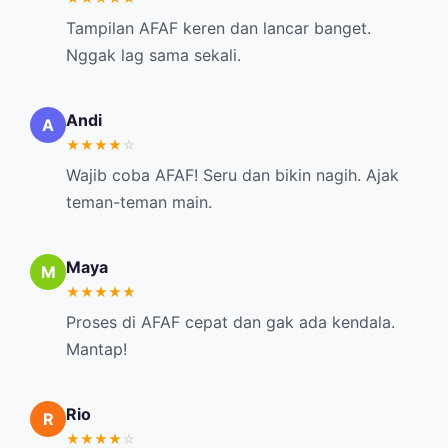
Tampilan AFAF keren dan lancar banget.
Nggak lag sama sekali.
Andi
A
★
★
★
★
☆
Wajib coba AFAF! Seru dan bikin nagih. Ajak
teman-teman main.
Maya
M
★
★
★
★
★
Proses di AFAF cepat dan gak ada kendala.
Mantap!
Rio
R
★
★
★
★
☆