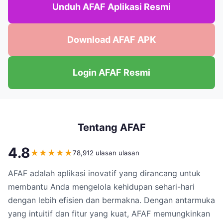
Unduh AFAF Aplikasi Resmi
Download AFAF APK
Login AFAF Resmi
Tentang AFAF
4.8
★
★
★
★
★
78,912 ulasan ulasan
AFAF adalah aplikasi inovatif yang dirancang untuk
membantu Anda mengelola kehidupan sehari-hari
dengan lebih efisien dan bermakna. Dengan antarmuka
yang intuitif dan fitur yang kuat, AFAF memungkinkan