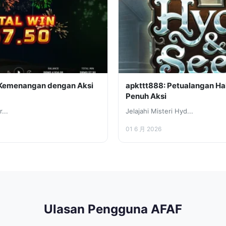
Kemenangan dengan Aksi
apkttt888: Petualangan H
Penuh Aksi
...
Jelajahi Misteri Hyd...
01 6 月 2026
Ulasan Pengguna AFAF