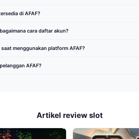
tersedia di AFAF?
bagaimana cara daftar akun?
 saat menggunakan platform AFAF?
 pelanggan AFAF?
Artikel review slot