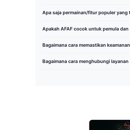
Apa saja permainan/fitur populer yang 
Apakah AFAF cocok untuk pemula dan 
Bagaimana cara memastikan keamanan
Bagaimana cara menghubungi layanan