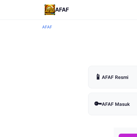
AFAF
AFAF
📱
AFAF Resmi
🔑
AFAF Masuk