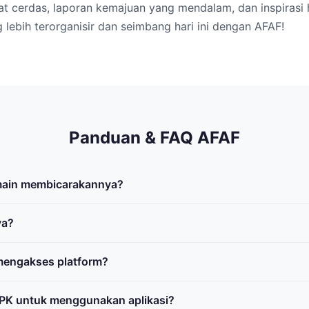
 cerdas, laporan kemajuan yang mendalam, dan inspirasi ha
lebih terorganisir dan seimbang hari ini dengan AFAF!
Panduan & FAQ AFAF
main membicarakannya?
ya?
 mengakses platform?
PK untuk menggunakan aplikasi?